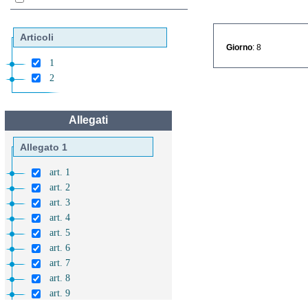
Articoli
Giorno
: 8
1
2
Allegati
Allegato 1
art. 1
art. 2
art. 3
art. 4
art. 5
art. 6
art. 7
art. 8
art. 9