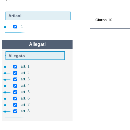
Articoli
Giorno
: 10
1
Allegati
Allegato
art. 1
art. 2
art. 3
art. 4
art. 5
art. 6
art. 7
art. 8