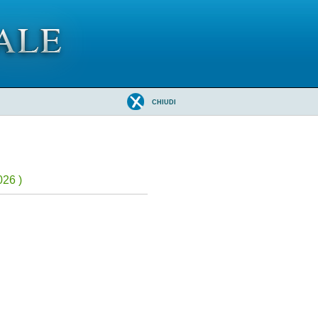
CHIUDI
026 )