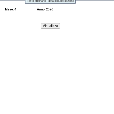
Testo originario - data di pubblicazione
Mese
: 4
Anno
: 2026