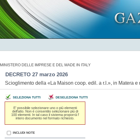
MINISTERO DELLE IMPRESE E DEL MADE IN ITALY
DECRETO 27 marzo 2026
Scioglimento della «La Maison coop. edil. a r.l.», in Matera
SELEZIONA TUTTI
DESELEZIONA TUTTI
E' possibile selezionare uno o piú elementi
dell'atto. Non é consentito selezionare piú di
100 elementi. In tal caso il sistema proporrá l'
intero documento nel formato richiesto.
INCLUDI NOTE