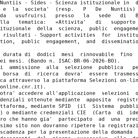
Nuntiis - Sides - Scienza istituzionale in  d
 e  la  societa'  (resp.   P   De   Nuntiis) 
da   usufruirsi   presso   la   sede   di   B
lla   tematica:   «Attivita'   di   supporto 
ituzionale  della  scienza,  public  engageme
 risultati - Support activities  for  institu
tion,  public  engagement,  and  disseminatio
 durata di  dodici  mesi  rinnovabile  fino  
ei mesi. (Bando n. ISAC-BR-06-2026-BO). 

i  ammissione  alla  selezione  pubblica   pe
 borsa  di  ricerca  dovra'  essere  trasmess
ca attraverso la piattaforma Selezioni on-lin
online.cnr.it). 

otra' accedere all'applicazione  selezioni  o
denziali ottenute mediante  apposita  registr
ttaforma, mediante SPID  (il  Sistema  pubbli
) o mediante credenziali CIE  (Carta  di  ide
ro che hanno gia'  partecipato  ad  una  prec
simo sito non dovranno ripetere la registrazi
scadenza per la presentazione della domanda  