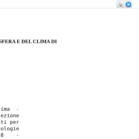
SFERA E DEL CLIMA DI
ima  -

ezione

ti per

ologie

8    -
