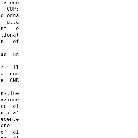
ialogo

  CUP:

ologna

  alla

nt   e

tional

n   of

ad  un

r   il

a  con

e  CNR

n-line

azione

co  di

ntita'

edente

one. 

e'  di
