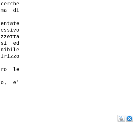
cerche

ma  di

entate

essivo

zzetta

si  ed

nibile

irizzo

ro  le

o,  e'


