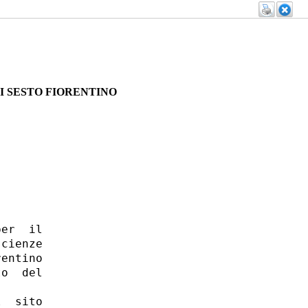
I SESTO FIORENTINO
er  il

cienze

entino

o  del

  sito
