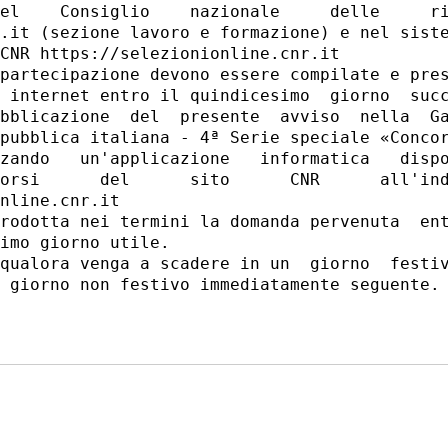
el    Consiglio    nazionale     delle     ri
.it (sezione lavoro e formazione) e nel siste
CNR https://selezionionline.cnr.it 

partecipazione devono essere compilate e pres
 internet entro il quindicesimo  giorno  succ
bblicazione  del  presente  avviso  nella  Ga
pubblica italiana - 4ª Serie speciale «Concor
zando   un'applicazione   informatica   dispo
orsi      del      sito      CNR      all'ind
nline.cnr.it 

rodotta nei termini la domanda pervenuta  ent
imo giorno utile. 

qualora venga a scadere in un  giorno  festiv
 giorno non festivo immediatamente seguente. 