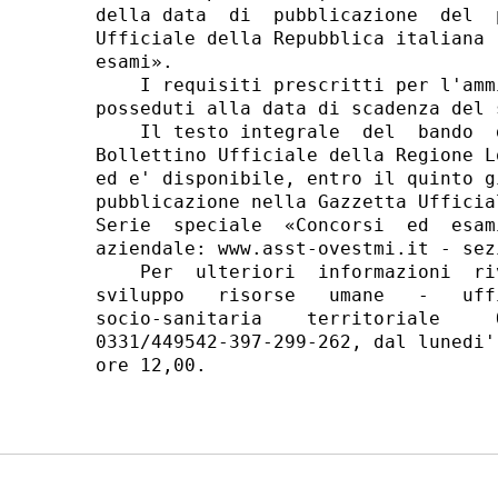
della data  di  pubblicazione  del  
Ufficiale della Repubblica italiana 
esami». 

    I requisiti prescritti per l'amm
posseduti alla data di scadenza del 
    Il testo integrale  del  bando  
Bollettino Ufficiale della Regione L
ed e' disponibile, entro il quinto g
pubblicazione nella Gazzetta Ufficia
Serie  speciale  «Concorsi  ed  esam
aziendale: www.asst-ovestmi.it - sez
    Per  ulteriori  informazioni  ri
sviluppo   risorse   umane   -   uff
socio-sanitaria    territoriale     
0331/449542-397-299-262, dal lunedi'
ore 12,00. 
