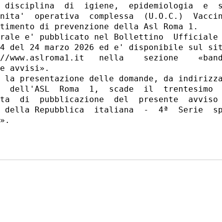
 disciplina  di  igiene,  epidemiologia  e  s
nita'  operativa  complessa  (U.O.C.)  Vaccin
timento di prevenzione della Asl Roma 1. 

rale e' pubblicato nel Bollettino  Ufficiale 
4 del 24 marzo 2026 ed e' disponibile sul sit
//www.aslroma1.it   nella    sezione    «band
e avvisi». 

 la presentazione delle domande, da indirizza
  dell'ASL  Roma  1,  scade  il  trentesimo  
ta  di  pubblicazione  del  presente  avviso 
 della Repubblica  italiana  -  4ª  Serie  sp
». 
