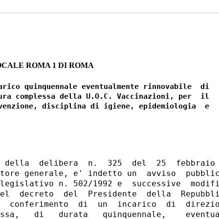
OCALE ROMA 1 DI ROMA
arico quinquennale eventualmente rinnovabile  di

ura complessa della U.O.C. Vaccinazioni, per  il

venzione, disciplina di igiene, epidemiologia  e

 della  delibera  n.  325  del  25  febbraio 
tore generale, e' indetto un  avviso  pubblic
legislativo n. 502/1992 e  successive  modifi
el  decreto  del  Presidente  della  Repubbli
  conferimento  di  un  incarico  di  direzio
ssa,   di   durata   quinquennale,    eventua