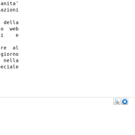
anita'

azioni

 della

o  web

i    e

re  al

giorno

 nella

eciale
