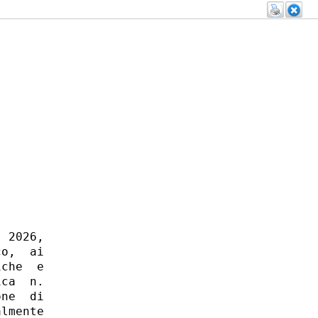
 2026,

o,  ai

che  e

ca  n.

ne  di

lmente
