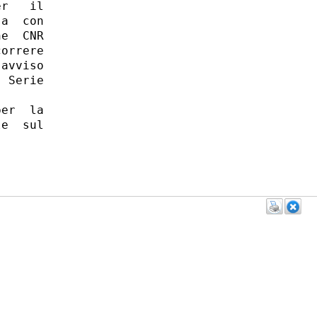
r   il

a  con

e  CNR

orrere

avviso

 Serie

er  la

e  sul
