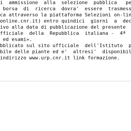
i  ammissione  alla  selezione  pubblica   pe
 borsa  di  ricerca  dovra'  essere  trasmess
ca attraverso la piattaforma Selezioni on-lin
online.cnr.it) entro quindici  giorni  a  dec
ivo alla data di pubblicazione del presente  
fficiale  della  Repubblica  italiana -  4ª  
 ed esami». 

bblicato sul sito ufficiale  dell'Istituto  p
bile delle piante ed e'  altresi'  disponibil
indirizzo www.urp.cnr.it link formazione. 
