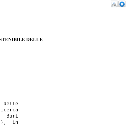
STENIBILE DELLE
 delle

icerca

  Bari

),  in

 
