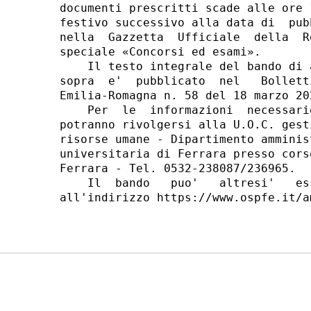
documenti prescritti scade alle ore 
festivo successivo alla data di  pub
nella  Gazzetta  Ufficiale  della  R
speciale «Concorsi ed esami». 

    Il testo integrale del bando di 
sopra  e'  pubblicato  nel   Bollett
Emilia-Romagna n. 58 del 18 marzo 202
    Per  le  informazioni  necessari
potranno rivolgersi alla U.O.C. gest
risorse umane - Dipartimento amminis
universitaria di Ferrara presso cors
Ferrara - Tel. 0532-238087/236965. 

    Il  bando   puo'   altresi'   es
all'indirizzo https://www.ospfe.it/a