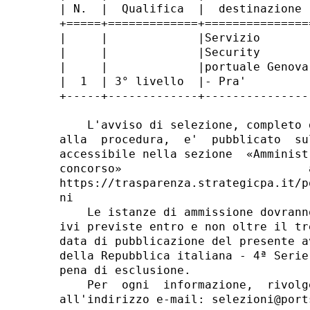
| N.  |  Qualifica  |  destinazione 
+=====+=============+===============
|     |             |Servizio       
|     |             |Security       
|     |             |portuale Genova
|  1  | 3° livello  |- Pra'         
+-----+-------------+---------------
    L'avviso di selezione, completo 
alla  procedura,  e'  pubblicato  su
accessibile nella sezione  «Amminist
concorso»                           
https://trasparenza.strategicpa.it/p
ni 

    Le istanze di ammissione dovrann
ivi previste entro e non oltre il tr
data di pubblicazione del presente a
della Repubblica italiana - 4ª Serie
pena di esclusione. 

    Per  ogni  informazione,  rivolg
all'indirizzo e-mail: selezioni@port