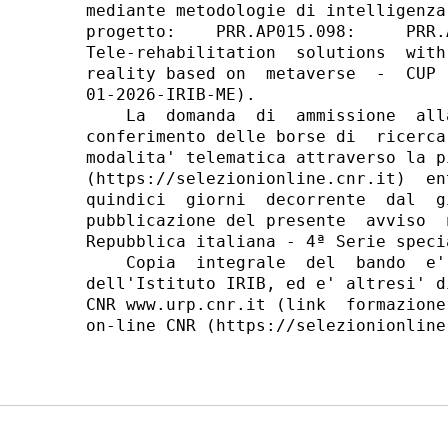
mediante metodologie di intelligenza
progetto:    PRR.AP015.098:     PRR.
Tele-rehabilitation  solutions  with
reality based on  metaverse  -  CUP 
01-2026-IRIB-ME). 

    La  domanda  di  ammissione  all
conferimento delle borse di  ricerca
modalita' telematica attraverso la p
(https://selezionionline.cnr.it)  en
quindici  giorni  decorrente  dal  g
pubblicazione del presente  avviso  
Repubblica italiana - 4ª Serie speci
    Copia  integrale  del  bando  e'
dell'Istituto IRIB, ed e' altresi' d
CNR www.urp.cnr.it (link  formazione
on-line CNR (https://selezionionline.