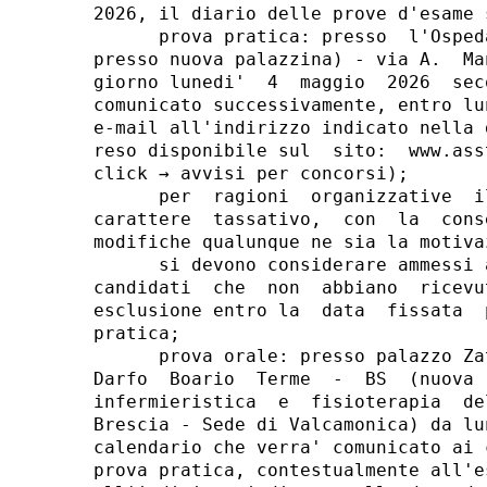
2026, il diario delle prove d'esame 
      prova pratica: presso  l'Osped
presso nuova palazzina) - via A.  Ma
giorno lunedi'  4  maggio  2026  sec
comunicato successivamente, entro lu
e-mail all'indirizzo indicato nella 
reso disponibile sul  sito:  www.ass
click → avvisi per concorsi); 

      per  ragioni  organizzative  i
carattere  tassativo,  con  la  cons
modifiche qualunque ne sia la motivaz
      si devono considerare ammessi 
candidati  che  non  abbiano  ricevu
esclusione entro la  data  fissata  
pratica; 

      prova orale: presso palazzo Za
Darfo  Boario  Terme  -  BS  (nuova 
infermieristica  e  fisioterapia  de
Brescia - Sede di Valcamonica) da lu
calendario che verra' comunicato ai 
prova pratica, contestualmente all'e