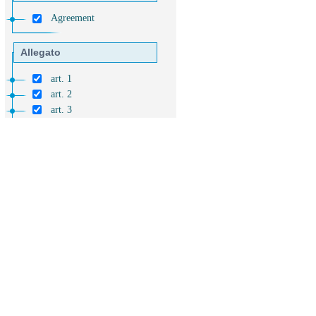
Agreement
Allegato
art. 1
art. 2
art. 3
art. 4
art. 5
art. 6
art. 7
art. 8
art. 9
art. 10
art. 11
art. 12
art. 13
art. 14
Allegato 1