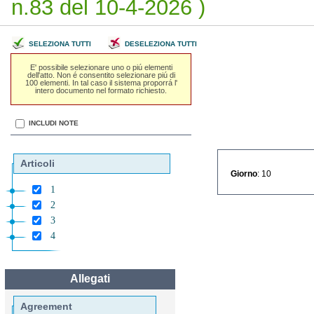
n.83 del 10-4-2026 )
SELEZIONA TUTTI
DESELEZIONA TUTTI
E' possibile selezionare uno o piú elementi
dell'atto. Non é consentito selezionare piú di
100 elementi. In tal caso il sistema proporrá l'
intero documento nel formato richiesto.
INCLUDI NOTE
Articoli
Giorno
: 10
1
2
3
4
Allegati
Agreement