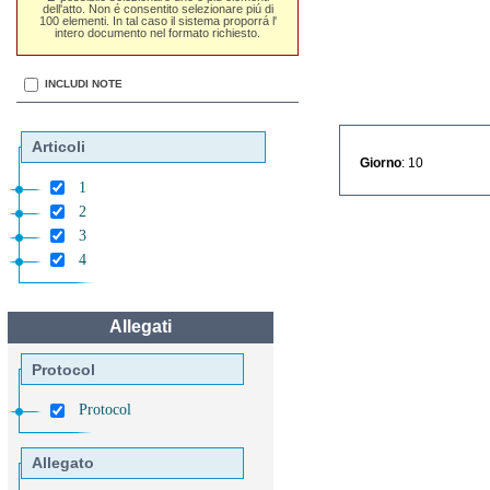
dell'atto. Non é consentito selezionare piú di
100 elementi. In tal caso il sistema proporrá l'
intero documento nel formato richiesto.
INCLUDI NOTE
Articoli
Giorno
: 10
1
2
3
4
Allegati
Protocol
Protocol
Allegato