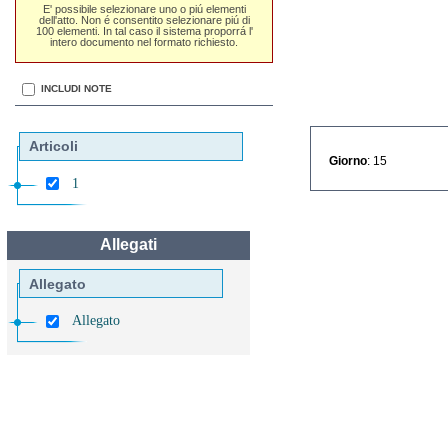
E' possibile selezionare uno o piú elementi
dell'atto. Non é consentito selezionare piú di
100 elementi. In tal caso il sistema proporrá l'
intero documento nel formato richiesto.
INCLUDI NOTE
Articoli
Giorno
: 15
1
Allegati
Allegato
Allegato