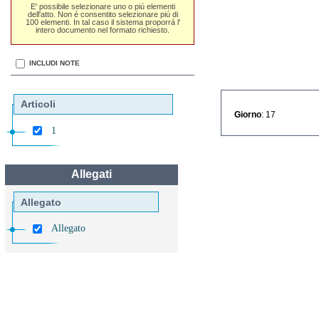
E' possibile selezionare uno o piú elementi
dell'atto. Non é consentito selezionare piú di
100 elementi. In tal caso il sistema proporrá l'
intero documento nel formato richiesto.
INCLUDI NOTE
Articoli
Giorno
: 17
1
Allegati
Allegato
Allegato