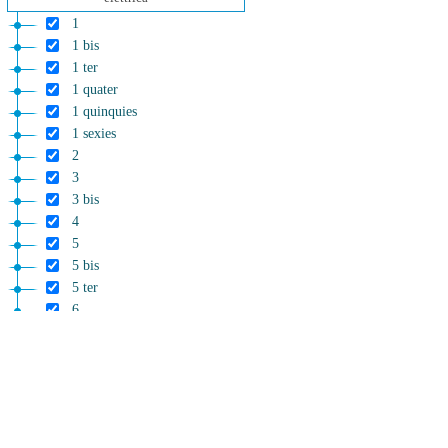
1
1 bis
1 ter
1 quater
1 quinquies
1 sexies
2
3
3 bis
4
5
5 bis
5 ter
6
7
8
Capo II
Misure urgenti in materia di gas
9
10