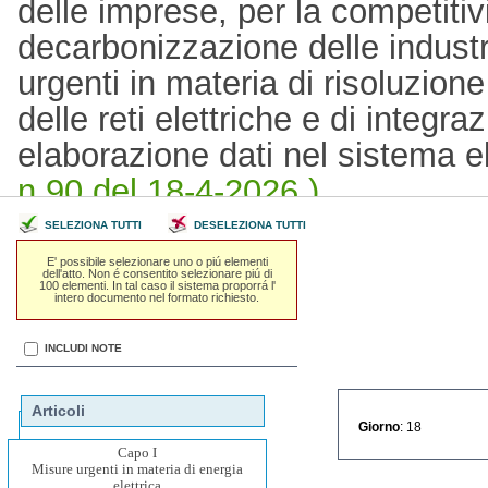
delle imprese, per la competitivi
decarbonizzazione delle industr
urgenti in materia di risoluzione
delle reti elettriche e di integra
elaborazione dati nel sistema e
n.90 del 18-4-2026 )
SELEZIONA TUTTI
DESELEZIONA TUTTI
E' possibile selezionare uno o piú elementi
dell'atto. Non é consentito selezionare piú di
100 elementi. In tal caso il sistema proporrá l'
intero documento nel formato richiesto.
INCLUDI NOTE
Articoli
Giorno
: 18
Capo I
Misure urgenti in materia di energia
elettrica