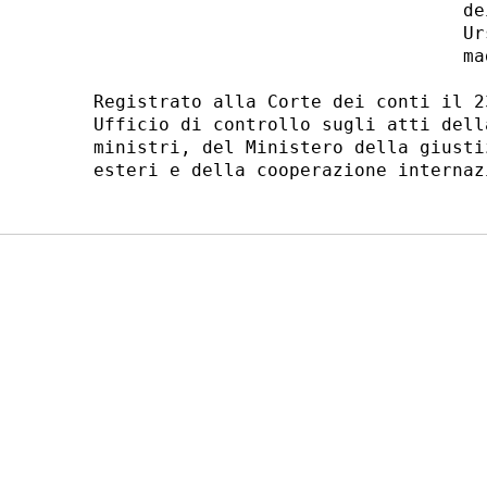
                                  dei
                                  Ur
                                  ma
Registrato alla Corte dei conti il 2
Ufficio di controllo sugli atti dell
ministri, del Ministero della giusti