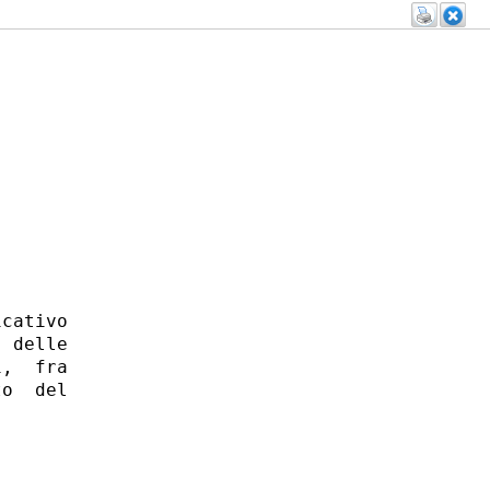
cativo

 delle

,  fra

o  del
