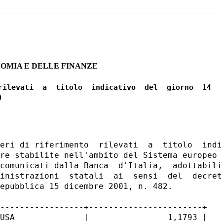
OMIA E DELLE FINANZE
rilevati  a  titolo  indicativo  del  giorno  14

eri di riferimento  rilevati  a  titolo  indi
re stabilite nell'ambito del Sistema europeo 
comunicati dalla Banca  d'Italia,  adottabili
inistrazioni  statali  ai  sensi  del  decret
epubblica 15 dicembre 2001, n. 482. 

-----------------+-----------------------+

USA              |                1,1793 |
