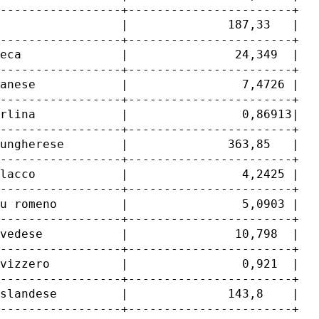
-----------------+-----------------------+

                 |              187,33   |

-----------------+-----------------------+

eca              |               24,349  |

-----------------+-----------------------+

anese            |                7,4726 |

-----------------+-----------------------+

rlina            |                0,86913|

-----------------+-----------------------+

ungherese        |              363,85   |

-----------------+-----------------------+

lacco            |                4,2425 |

-----------------+-----------------------+

u romeno         |                5,0903 |

-----------------+-----------------------+

vedese           |               10,798  |

-----------------+-----------------------+

vizzero          |                0,921  |

-----------------+-----------------------+

slandese         |              143,8    |

-----------------+-----------------------+
