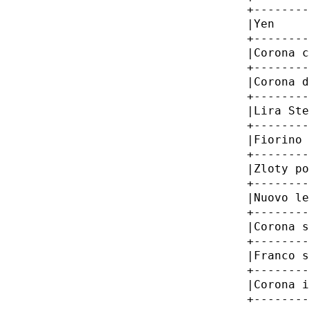
         +--------
         |Yen     
         +--------
         |Corona c
         +--------
         |Corona d
         +--------
         |Lira Ste
         +--------
         |Fiorino 
         +--------
         |Zloty po
         +--------
         |Nuovo le
         +--------
         |Corona s
         +--------
         |Franco s
         +--------
         |Corona i
         +--------