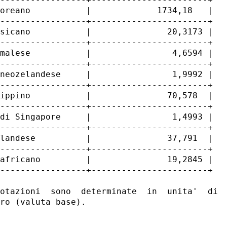
oreano           |             1734,18   |

-----------------+-----------------------+

sicano           |               20,3173 |

-----------------+-----------------------+

malese           |                4,6594 |

-----------------+-----------------------+

neozelandese     |                1,9992 |

-----------------+-----------------------+

ippino           |               70,578  |

-----------------+-----------------------+

di Singapore     |                1,4993 |

-----------------+-----------------------+

landese          |               37,791  |

-----------------+-----------------------+

africano         |               19,2845 |

-----------------+-----------------------+

otazioni  sono  determinate  in  unita'  di  