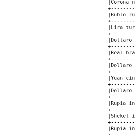
         |Corona n
         +--------
         |Rublo ru
         +--------
         |Lira tur
         +--------
         |Dollaro 
         +--------
         |Real bra
         +--------
         |Dollaro 
         +--------
         |Yuan cin
         +--------
         |Dollaro 
         +--------
         |Rupia in
         +--------
         |Shekel i
         +--------
         |Rupia in
         +--------