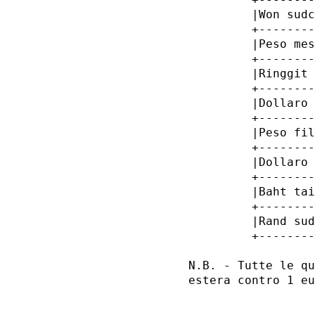
         |Won sudc
         +--------
         |Peso mes
         +--------
         |Ringgit 
         +--------
         |Dollaro 
         +--------
         |Peso fil
         +--------
         |Dollaro 
         +--------
         |Baht tai
         +--------
         |Rand sud
         +--------
N.B. - Tutte le qu