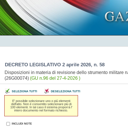
DECRETO LEGISLATIVO 2 aprile 2026, n. 58
Disposizioni in materia di revisione dello strumento militare 
(26G00074)
(GU n.96 del 27-4-2026 )
SELEZIONA TUTTI
DESELEZIONA TUTTI
E' possibile selezionare uno o piú elementi
dell'atto. Non é consentito selezionare piú di
100 elementi. In tal caso il sistema proporrá l'
intero documento nel formato richiesto.
INCLUDI NOTE