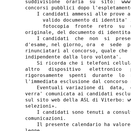
suddivisione  oraria  su  sito:  www
concorsi pubblici dopo l'espletament
    I candidati ammessi alle prove a
      valido documento di identita' 
      fotocopia  fronte  retro  su  
originale, del documento di identita'
    I candidati  che  non  si  prese
d'esame, nel giorno, ora  e  sede  p
rinunciatari al concorso, quale che 
indipendente dalla loro volonta'. 

    Si ricorda che i telefoni cellul
altro   dispositivo   elettronico   
rigorosamente  spenti  durante  lo  
l'immediata esclusione dal concorso s
    Eventuali variazione di  data,  
verra' comunicata ai candidati esclu
sul sito web della ASL di Viterbo: w
selezioni». 

    I candidati sono tenuti a consul
comunicazioni. 

    Il presente calendario ha valore
legge. 
