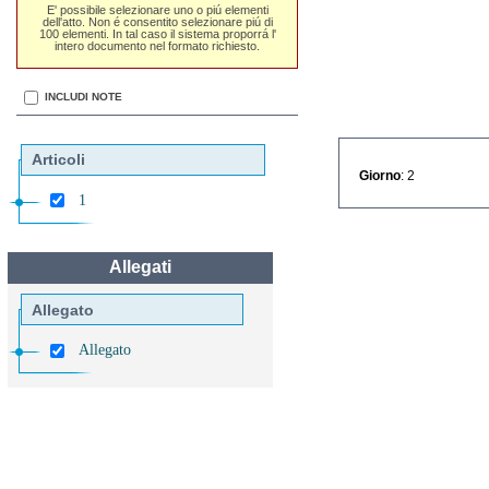
E' possibile selezionare uno o piú elementi
dell'atto. Non é consentito selezionare piú di
100 elementi. In tal caso il sistema proporrá l'
intero documento nel formato richiesto.
INCLUDI NOTE
Articoli
Giorno
: 2
1
Allegati
Allegato
Allegato