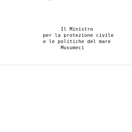
                                    
                                    
                                    
            Il Ministro            

      per la protezione civile     

      e le politiche del mare      
