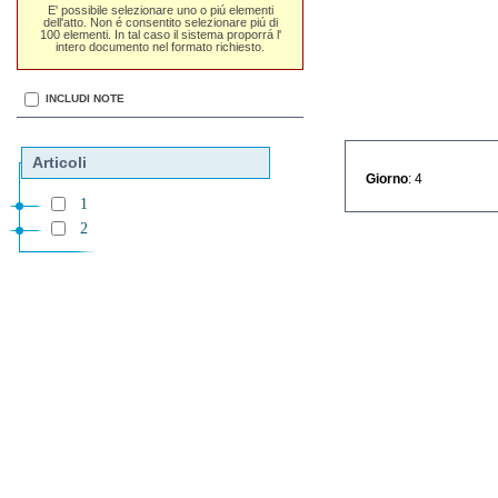
E' possibile selezionare uno o piú elementi
dell'atto. Non é consentito selezionare piú di
100 elementi. In tal caso il sistema proporrá l'
intero documento nel formato richiesto.
INCLUDI NOTE
Articoli
Giorno
: 4
1
2