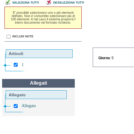
SELEZIONA TUTTI
DESELEZIONA TUTTI
E' possibile selezionare uno o piú elementi
dell'atto. Non é consentito selezionare piú di
100 elementi. In tal caso il sistema proporrá l'
intero documento nel formato richiesto.
INCLUDI NOTE
Articoli
Giorno
: 5
1
Allegati
Allegato
Allegato