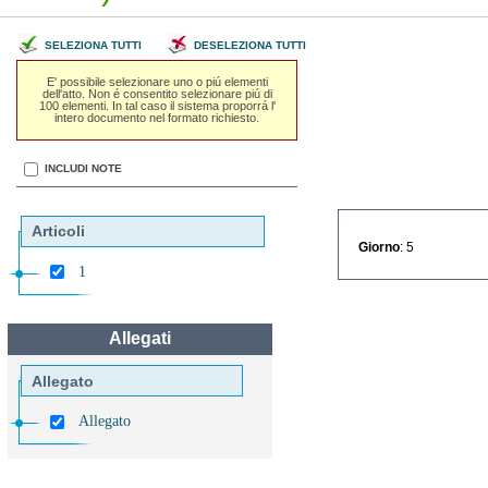
SELEZIONA TUTTI
DESELEZIONA TUTTI
E' possibile selezionare uno o piú elementi
dell'atto. Non é consentito selezionare piú di
100 elementi. In tal caso il sistema proporrá l'
intero documento nel formato richiesto.
INCLUDI NOTE
Articoli
Giorno
: 5
1
Allegati
Allegato
Allegato