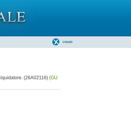
CHIUDI
 liquidatore. (26A02116)
(GU