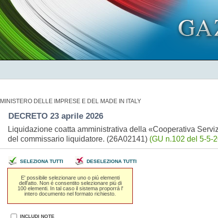
MINISTERO DELLE IMPRESE E DEL MADE IN ITALY
DECRETO 23 aprile 2026
Liquidazione coatta amministrativa della «Cooperativa Servizi
del commissario liquidatore. (26A02141)
(GU n.102 del 5-5-2
SELEZIONA TUTTI
DESELEZIONA TUTTI
E' possibile selezionare uno o piú elementi
dell'atto. Non é consentito selezionare piú di
100 elementi. In tal caso il sistema proporrá l'
intero documento nel formato richiesto.
INCLUDI NOTE