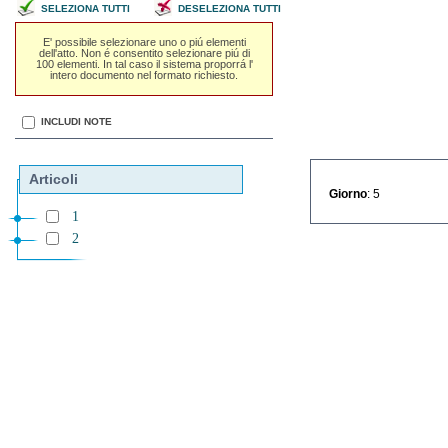
SELEZIONA TUTTI
DESELEZIONA TUTTI
E' possibile selezionare uno o piú elementi
dell'atto. Non é consentito selezionare piú di
100 elementi. In tal caso il sistema proporrá l'
intero documento nel formato richiesto.
INCLUDI NOTE
Articoli
Giorno
: 5
1
2