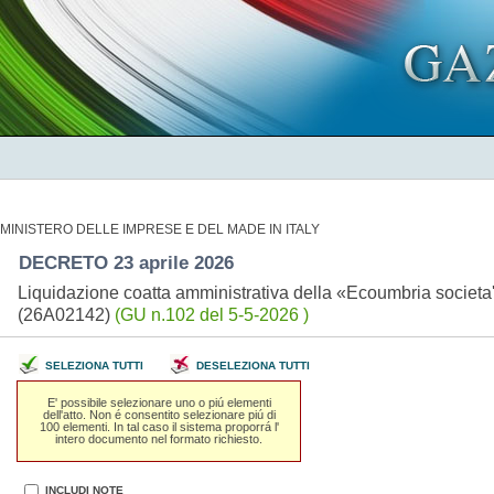
MINISTERO DELLE IMPRESE E DEL MADE IN ITALY
DECRETO 23 aprile 2026
Liquidazione coatta amministrativa della «Ecoumbria societa' 
(26A02142)
(GU n.102 del 5-5-2026 )
SELEZIONA TUTTI
DESELEZIONA TUTTI
E' possibile selezionare uno o piú elementi
dell'atto. Non é consentito selezionare piú di
100 elementi. In tal caso il sistema proporrá l'
intero documento nel formato richiesto.
INCLUDI NOTE