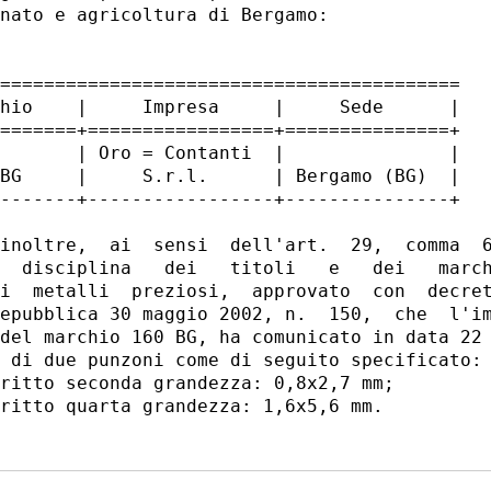
nato e agricoltura di Bergamo: 

==========================================

hio    |     Impresa     |     Sede      |

=======+=================+===============+

       | Oro = Contanti  |               |

BG     |     S.r.l.      | Bergamo (BG)  |

-------+-----------------+---------------+

inoltre,  ai  sensi  dell'art.  29,  comma  6
  disciplina   dei   titoli   e   dei   march
i  metalli  preziosi,  approvato  con  decret
epubblica 30 maggio 2002, n.  150,  che  l'im
del marchio 160 BG, ha comunicato in data 22 
 di due punzoni come di seguito specificato: 
ritto seconda grandezza: 0,8x2,7 mm; 
