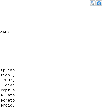
GAMO
iplina

ziosi,

 2002,

  gia'

ropria

ellata

ecreto

ercio,
