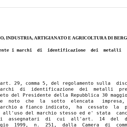
, INDUSTRIA, ARTIGIANATO E AGRICOLTURA DI BER
ente i marchi  di  identificazione  dei  metalli

art. 29, comma 5, del regolamento sulla  disc
archi  di  identificazione  dei  metalli  pre
eto del Presidente della Repubblica 30 maggio
e  noto  che  la  sotto  elencata   impresa, 
archio a fianco indicato,  ha  cessato  la  p
 all'uso del marchio stesso ed e' stata  canc
i  assegnatari  di  cui  all'art.  14  del  d
gio  1999,  n.  251,  dalla  Camera  di  comm