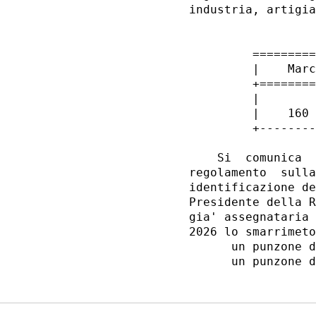
industria, artigia
         =========
         |    Marc
         +========
         |        
         |    160 
         +--------
    Si  comunica  
regolamento  sulla
identificazione de
Presidente della R
gia' assegnataria 
2026 lo smarrimeto
      un punzone d