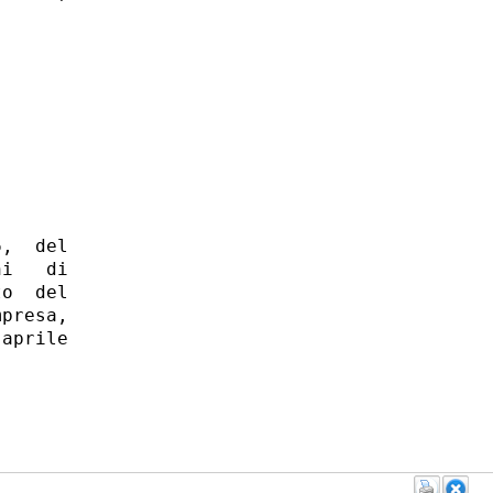
,  del

i   di

o  del

presa,

aprile


