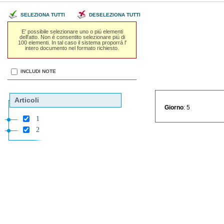
SELEZIONA TUTTI
DESELEZIONA TUTTI
E' possibile selezionare uno o piú elementi
dell'atto. Non é consentito selezionare piú di
100 elementi. In tal caso il sistema proporrá l'
intero documento nel formato richiesto.
INCLUDI NOTE
Articoli
Giorno
: 5
1
2