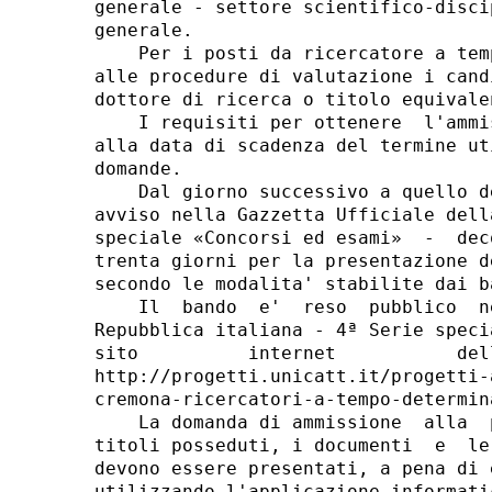
generale - settore scientifico-disci
generale. 

    Per i posti da ricercatore a tem
alle procedure di valutazione i cand
dottore di ricerca o titolo equivalen
    I requisiti per ottenere  l'ammi
alla data di scadenza del termine ut
domande. 

    Dal giorno successivo a quello d
avviso nella Gazzetta Ufficiale dell
speciale «Concorsi ed esami»  -  dec
trenta giorni per la presentazione d
secondo le modalita' stabilite dai ba
    Il  bando  e'  reso  pubblico  n
Repubblica italiana - 4ª Serie speci
sito          internet           del
http://progetti.unicatt.it/progetti-
cremona-ricercatori-a-tempo-determin
    La domanda di ammissione  alla  
titoli posseduti, i documenti  e  le
devono essere presentati, a pena di 
utilizzando l'applicazione informati