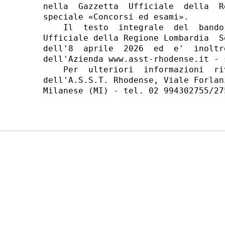
nella  Gazzetta  Ufficiale  della  R
speciale «Concorsi ed esami». 

    Il  testo  integrale  del  bando
Ufficiale della Regione Lombardia  S
dell'8  aprile  2026  ed  e'  inoltr
dell'Azienda www.asst-rhodense.it - 
    Per  ulteriori  informazioni  ri
dell'A.S.S.T. Rhodense, Viale Forlan
Milanese (MI) - tel. 02 994302755/275