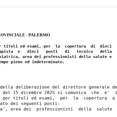
ROVINCIALE - PALERMO
r titoli ed esami, per  la  copertura  di  dieci

apista  e   dieci   posti   di   tecnico   della

hiatrica, area dei professionisti della salute e

della deliberazione del direttore generale de
 del 15 dicembre 2025 si comunica  che  e'  i
 per titoli ed esami,  per  la  copertura  a 
ato dei seguenti posti: 

a', area dei  professionisti  della  salute  