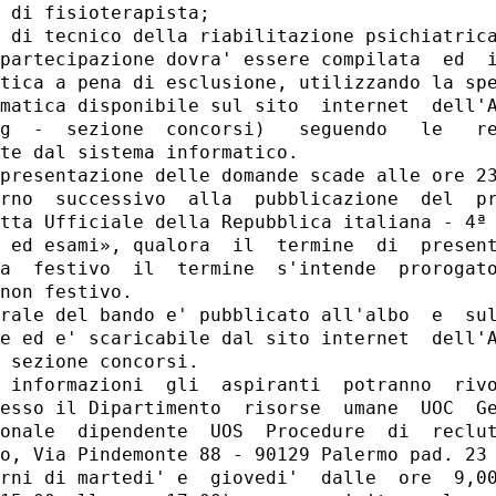
 di fisioterapista; 

 di tecnico della riabilitazione psichiatrica
partecipazione dovra' essere compilata  ed  i
tica a pena di esclusione, utilizzando la spe
matica disponibile sul sito  internet  dell'A
g  -  sezione  concorsi)   seguendo   le   re
te dal sistema informatico. 

presentazione delle domande scade alle ore 23
rno  successivo  alla  pubblicazione  del  pr
tta Ufficiale della Repubblica italiana - 4ª 
 ed esami», qualora  il  termine  di  present
a  festivo  il  termine  s'intende  prorogato
non festivo. 

rale del bando e' pubblicato all'albo  e  sul
e ed e' scaricabile dal sito internet  dell'A
 sezione concorsi. 

 informazioni  gli  aspiranti  potranno  rivo
esso il Dipartimento  risorse  umane  UOC  Ge
onale  dipendente  UOS  Procedure  di  reclut
o, Via Pindemonte 88 - 90129 Palermo pad. 23 
rni di martedi' e  giovedi'  dalle  ore  9,00