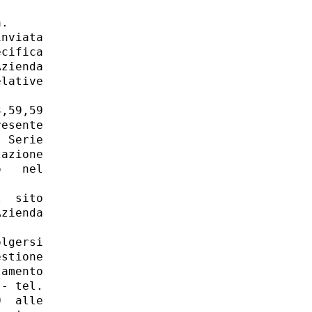
. 

nviata

cifica

zienda

lative

,59,59

esente

 Serie

azione

   nel

  sito

zienda

lgersi

stione

amento

- tel.

  alle
