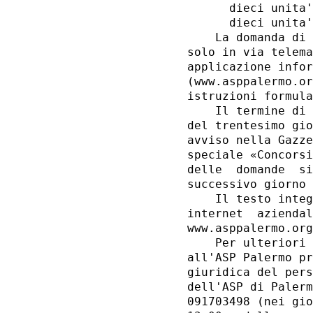
      dieci unita'
      dieci unita'
    La domanda di 
solo in via telema
applicazione infor
(www.asppalermo.or
istruzioni formula
    Il termine di 
del trentesimo gio
avviso nella Gazze
speciale «Concorsi
delle  domande  si
successivo giorno 
    Il testo integ
internet  aziendal
www.asppalermo.org
    Per ulteriori 
all'ASP Palermo pr
giuridica del pers
dell'ASP di Palerm
091703498 (nei gio