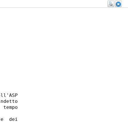
ll'ASP

ndetto

 tempo

e  dei
