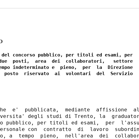
O
 del concorso pubblico, per titoli ed esami, per

due  posti,  area  dei  collaboratori,   settore

empo indeterminato e  pieno,  per  la  Direzione

  posto  riservato  ai  volontari  del  Servizio

he  e'  pubblicata,  mediante  affissione  al
versita' degli studi di Trento, la  graduator
o pubblico, per titoli ed esami,  per  l'assu
ersonale con  contratto  di  lavoro  subordin
o, a  tempo  pieno,  nell'area  dei  collabor