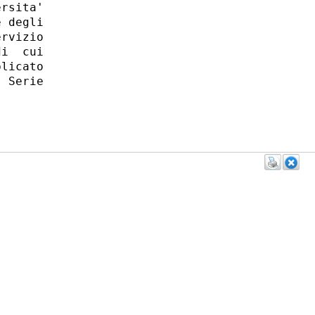
rsita'

 degli

rvizio

i  cui

licato

 Serie
