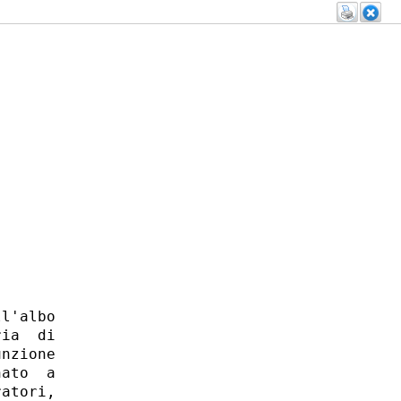
l'albo

ia  di

nzione

ato  a

atori,
