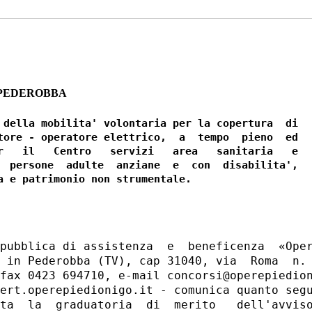
 PEDEROBBA
 della mobilita' volontaria per la copertura  di

tore - operatore elettrico,  a  tempo  pieno  ed

r   il   Centro   servizi   area   sanitaria   e

  persone  adulte  anziane  e  con  disabilita',

pubblica di assistenza  e  beneficenza  «Oper
 in Pederobba (TV), cap 31040, via  Roma  n. 
fax 0423 694710, e-mail concorsi@operepiedion
ert.operepiedionigo.it - comunica quanto segu
ta  la  graduatoria  di  merito   dell'avviso