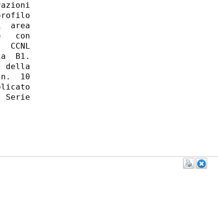
azioni

rofilo

  area

   con

  CCNL

a  B1.

 della

n.  10

licato

 Serie
