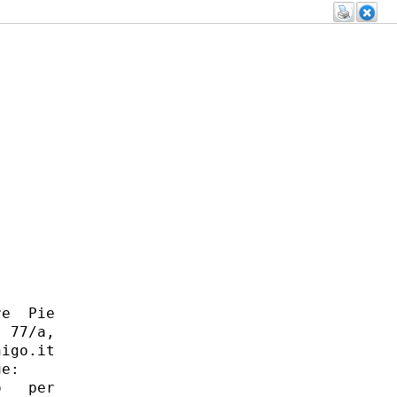
e  Pie

 77/a,

igo.it

e: 

   per
