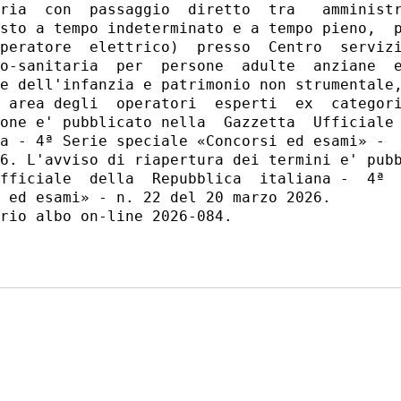
ria  con  passaggio  diretto  tra   amministr
sto a tempo indeterminato e a tempo pieno,  p
peratore  elettrico)  presso  Centro  servizi
o-sanitaria  per  persone  adulte  anziane  e
e dell'infanzia e patrimonio non strumentale,
 area degli  operatori  esperti  ex  categori
one e' pubblicato nella  Gazzetta  Ufficiale 
a - 4ª Serie speciale «Concorsi ed esami» -  
6. L'avviso di riapertura dei termini e' pubb
fficiale  della  Repubblica  italiana -  4ª  
 ed esami» - n. 22 del 20 marzo 2026. 

rio albo on-line 2026-084. 
