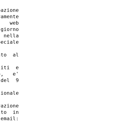
azione

amente

   web

giorno

 nella

eciale

to  al

iti  e

,   e'

del  9

ionale

azione

to  in

email:
