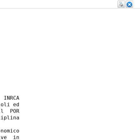
 INRCA

oli ed

l  POR

iplina

nomico

ve  in
