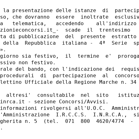
 la presentazione delle istanze  di  partecip
so, che dovranno  essere  inoltrate  esclusiv
a   telematica,   accedendo    all'indirizzo 
zionieconcorsi.it_-  scade  il  trentesimo   
ta di pubblicazione  del  presente  estratto 
 della  Repubblica  italiana -  4ª  Serie  sp
». 

giorno sia festivo,  il  termine  e'  proroga
ssivo non festivo. 

rale del bando, con l'indicazione dei  requis
procedurali  di  partecipazione  al  concorso
lettino Ufficiale della Regione Marche n. 34 
  altresi'  consultabile  nel  sito   istituz
inrca.it - sezione Concorsi/Avvisi. 

informazioni rivolgersi all'U.O.C.  Amministr
'Amministrazione  I.R.C.C.S.  I.N.R.C.A.,  si
gherita n. 5  (tel.  071  800  4620/4774  -  
. 
