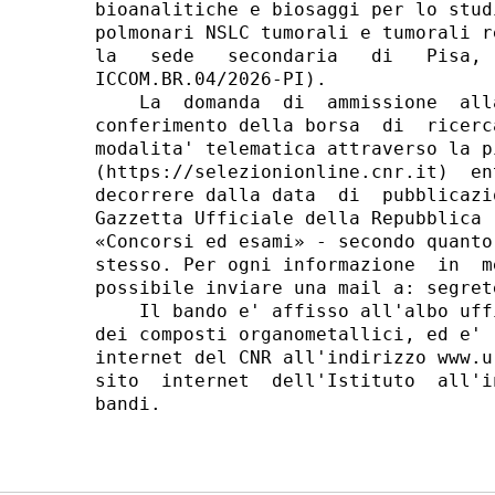
bioanalitiche e biosaggi per lo stud
polmonari NSLC tumorali e tumorali r
la   sede   secondaria   di   Pisa, 
ICCOM.BR.04/2026-PI). 

    La  domanda  di  ammissione  all
conferimento della borsa  di  ricerc
modalita' telematica attraverso la p
(https://selezionionline.cnr.it)  en
decorrere dalla data  di  pubblicazi
Gazzetta Ufficiale della Repubblica 
«Concorsi ed esami» - secondo quanto
stesso. Per ogni informazione  in  m
possibile inviare una mail a: segret
    Il bando e' affisso all'albo uff
dei composti organometallici, ed e' 
internet del CNR all'indirizzo www.u
sito  internet  dell'Istituto  all'i
bandi. 
