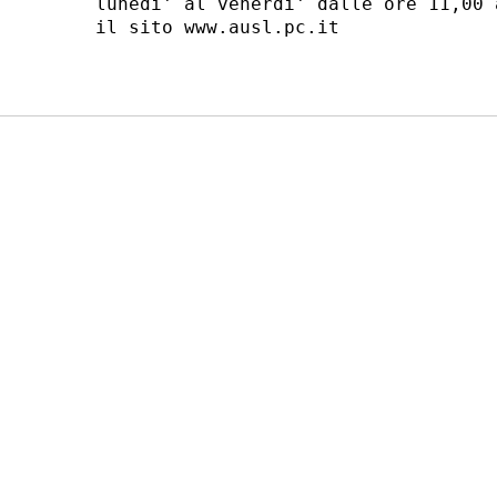
lunedi' al venerdi' dalle ore 11,00 
il sito www.ausl.pc.it 
