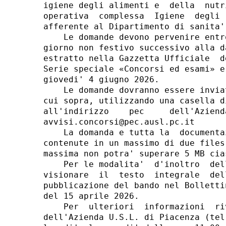
igiene degli alimenti e  della  nutr
operativa  complessa  Igiene  degli 
afferente al Dipartimento di sanita' 
    Le domande devono pervenire entr
giorno non festivo successivo alla d
estratto nella Gazzetta Ufficiale  d
Serie speciale «Concorsi ed esami» e
giovedi' 4 giugno 2026. 

    Le domande dovranno essere invia
cui sopra, utilizzando una casella d
all'indirizzo    pec     dell'Aziend
avvisi.concorsi@pec.ausl.pc.it 

    La domanda e tutta la  documenta
contenute in un massimo di due files
massima non potra' superare 5 MB cias
    Per le modalita'  d'inoltro  del
visionare  il  testo  integrale  del
pubblicazione del bando nel Bolletti
del 15 aprile 2026. 

    Per  ulteriori  informazioni  ri
dell'Azienda U.S.L. di Piacenza (tel