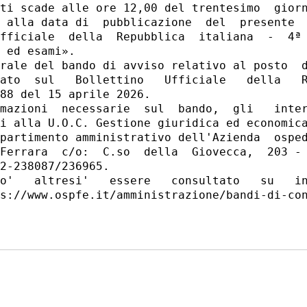
ti scade alle ore 12,00 del trentesimo  giorn
 alla data di  pubblicazione  del  presente  
fficiale  della  Repubblica  italiana  -  4ª 
 ed esami». 

rale del bando di avviso relativo al posto  d
ato  sul   Bollettino   Ufficiale   della   R
88 del 15 aprile 2026. 

mazioni  necessarie  sul  bando,  gli   inter
i alla U.O.C. Gestione giuridica ed economica
partimento amministrativo dell'Azienda  osped
Ferrara  c/o:  C.so  della  Giovecca,  203 - 
2-238087/236965. 

o'   altresi'   essere   consultato   su   in
s://www.ospfe.it/amministrazione/bandi-di-con