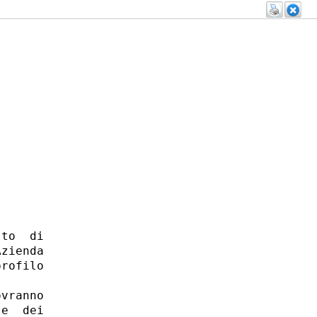
to  di

zienda

rofilo

vranno

e  dei
