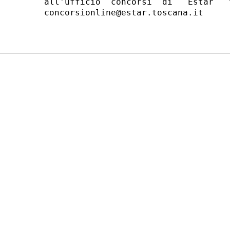
all'ufficio  concorsi  di   Estar   
concorsionline@estar.toscana.it 
