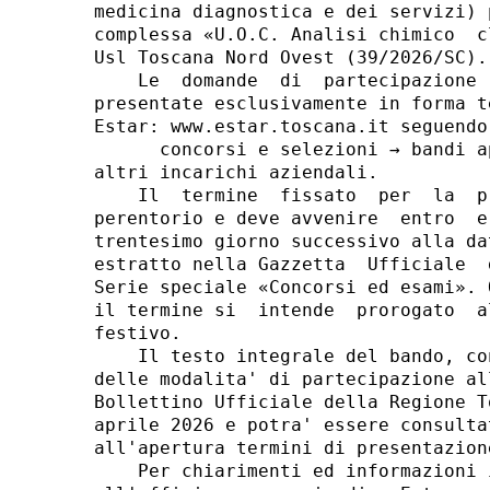
medicina diagnostica e dei servizi) 
complessa «U.O.C. Analisi chimico  c
Usl Toscana Nord Ovest (39/2026/SC). 
    Le  domande  di  partecipazione 
presentate esclusivamente in forma t
Estar: www.estar.toscana.it seguendo
      concorsi e selezioni → bandi a
altri incarichi aziendali. 

    Il  termine  fissato  per  la  p
perentorio e deve avvenire  entro  e
trentesimo giorno successivo alla da
estratto nella Gazzetta  Ufficiale  
Serie speciale «Concorsi ed esami». 
il termine si  intende  prorogato  a
festivo. 

    Il testo integrale del bando, co
delle modalita' di partecipazione al
Bollettino Ufficiale della Regione T
aprile 2026 e potra' essere consulta
all'apertura termini di presentazione
    Per chiarimenti ed informazioni 