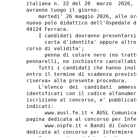
italiana n. 22 del 20  marzo  2026, 
avranno luogo il giorno: 

    martedi' 26 maggio 2026, alle or
nuovo polo didattico dell'Ospedale d
44124 Ferrara. 

    I candidati dovranno presentarsi
      carta d'identita' oppure altro
corso di validita'; 

      penna di colore nero (no tratt
pennarelli, no inchiostro cancellabil
    Tutti i candidati che hanno inol
entro il termine di scadenza previst
riserva» alla presente procedura. 

    L'elenco  dei  candidati  ammess
identificati con il codice alfanumer
iscrizione al concorso, e' pubblicat
indicati: 

      www.ausl.fe.it < AUSL Comunica
pagina dedicata al concorso per Infer
      www.ospfe.it < Bandi di Concor
dedicata al concorso per Infermiere 
