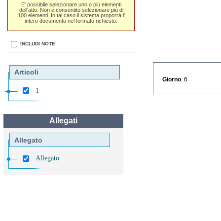
E' possibile selezionare uno o piú elementi
dell'atto. Non é consentito selezionare piú di
100 elementi. In tal caso il sistema proporrá l'
intero documento nel formato richiesto.
INCLUDI NOTE
Articoli
Giorno
: 6
1
Allegati
Allegato
Allegato