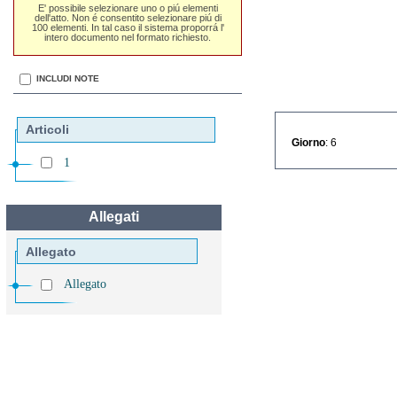
E' possibile selezionare uno o piú elementi
dell'atto. Non é consentito selezionare piú di
100 elementi. In tal caso il sistema proporrá l'
intero documento nel formato richiesto.
INCLUDI NOTE
Articoli
Giorno
: 6
1
Allegati
Allegato
Allegato