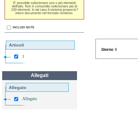
E' possibile selezionare uno o piú elementi
dell'atto. Non é consentito selezionare piú di
100 elementi. In tal caso il sistema proporrá l'
intero documento nel formato richiesto.
INCLUDI NOTE
Articoli
Giorno
: 6
1
Allegati
Allegato
Allegato