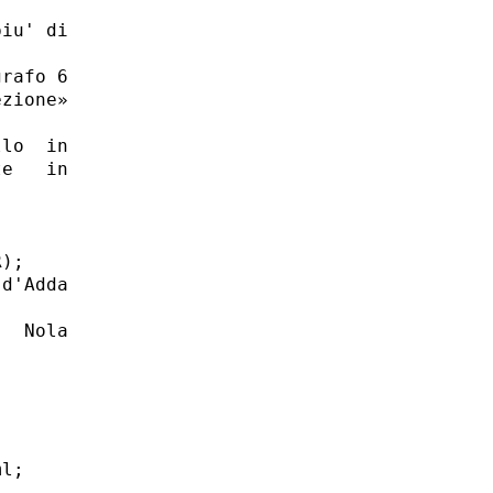
iu' di

rafo 6

zione»

lo  in

e   in

); 

d'Adda

  Nola

l; 
