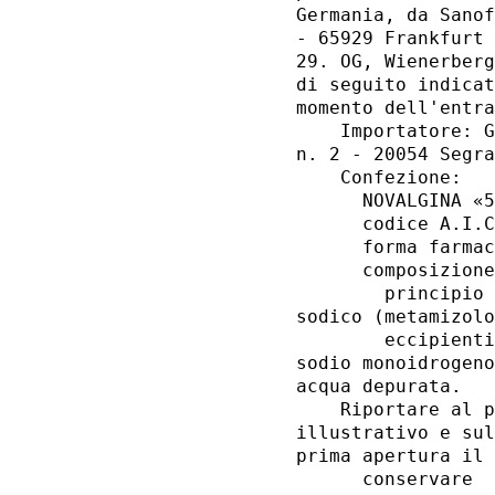
Germania, da Sanof
- 65929 Frankfurt 
29. OG, Wienerberg
di seguito indicat
momento dell'entra
    Importatore: G
n. 2 - 20054 Segra
    Confezione: 

      NOVALGINA «5
      codice A.I.C
      forma farmac
      composizione
        principio 
sodico (metamizolo
        eccipienti
sodio monoidrogeno
acqua depurata. 

    Riportare al p
illustrativo e sul
prima apertura il 
      conservare  