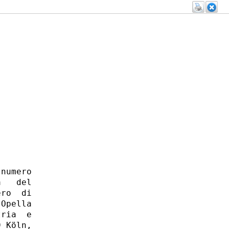
numero

   del

ro  di

Opella

ria  e

 Köln,
