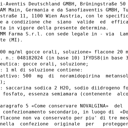
i-Aventis Deutschland GMBH, Brüningstraße 50 
AM Main, Germania e da Sanofiaventis GMBH, Tu
straße 11, 1100 Wien Austria, con le specific
e a condizione che  siano  valide  ed  effica
ta in vigore della presente determina. 

MM Farma S.r.l. con sede legale in - via  Lam
te (MI). 

00 mg/ml gocce orali, soluzione» flacone 20 m
. n.: 048182024 (in base 10) 1FYDS8(in base 3
eutica: gocce orali, soluzione; 

: 1 ml di soluzione contiene: 

attivo: 500  mg  di  noramidopirina  metansol
); 

: saccarina sodica 2 H2O, sodio diidrogeno fo
 fosfato, essenza semiamara (contenente  alco
aragrafo 5 «Come conservare NOVALGINA»  del  
 confezionamento secondario, in luogo di  «Do
flacone non va conservato per piu' di tre mes
nella  confezione  originale  per   protegger