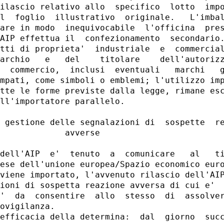
ilascio relativo allo  specifico  lotto  impo
l  foglio  illustrativo  originale.   L'imbal
are in modo  inequivocabile  l'officina  pres
AIP effettua il  confezionamento  secondario.
tti di proprieta'  industriale  e  commercial
archio   e   del    titolare    dell'autorizz
  commercio,  inclusi  eventuali   marchi   g
mpati, come simboli o emblemi; l'utilizzo imp
tte le forme previste dalla legge, rimane esc
ll'importatore parallelo. 

 gestione delle segnalazioni di  sospette  re
             avverse 

dell'AIP  e'  tenuto  a  comunicare   al   ti
ese dell'unione europea/Spazio economico euro
viene importato, l'avvenuto rilascio dell'AIP
ioni di sospetta reazione avversa di cui e'  
'  da  consentire  allo  stesso  di  assolver
ovigilanza. 

efficacia della determina:  dal  giorno  succ