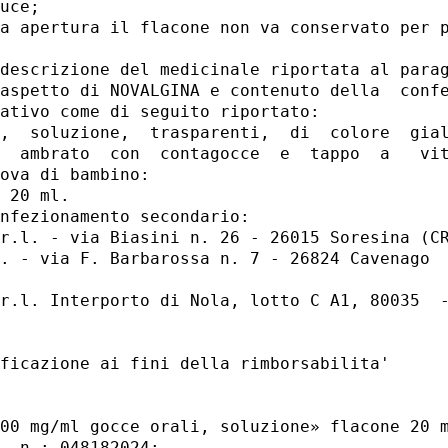
uce; 

a apertura il flacone non va conservato per p
descrizione del medicinale riportata al parag
aspetto di NOVALGINA e contenuto della  confe
ativo come di seguito riportato: 

,  soluzione,  trasparenti,  di  colore  gial
  ambrato  con  contagocce  e  tappo  a   vit
ova di bambino: 

 20 ml. 

nfezionamento secondario: 

r.l. - via Biasini n. 26 - 26015 Soresina (CR
. - via F. Barbarossa n. 7 - 26824 Cavenago  
r.l. Interporto di Nola, lotto C A1, 80035  -
ficazione ai fini della rimborsabilita' 

00 mg/ml gocce orali, soluzione» flacone 20 m
. n.: 048182024; 
