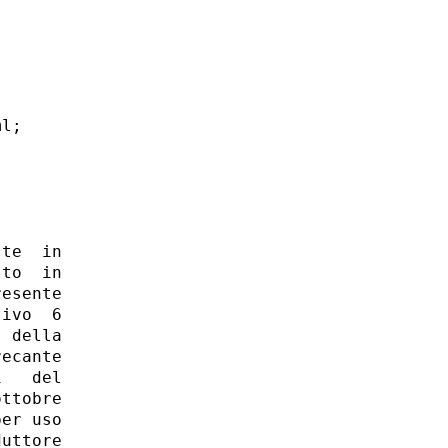
l; 

te  in

to  in

esente

ivo  6

 della

ecante

   del

ttobre

er uso

uttore
