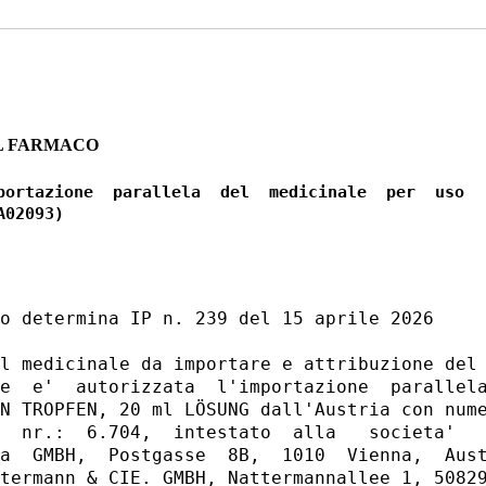
L FARMACO
portazione  parallela  del  medicinale  per  uso

o determina IP n. 239 del 15 aprile 2026 

l medicinale da importare e attribuzione del 
e  e'  autorizzata  l'importazione  parallela
N TROPFEN, 20 ml LÖSUNG dall'Austria con nume
  nr.:  6.704,  intestato  alla   societa'   
a  GMBH,  Postgasse  8B,  1010  Vienna,  Aust
termann & CIE. GMBH, Nattermannallee 1, 50829