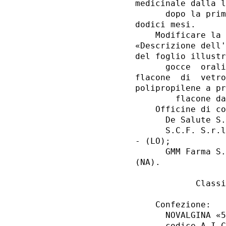
medicinale dalla l
      dopo la prim
dodici mesi. 

    Modificare la 
«Descrizione dell'
del foglio illustr
      gocce  orali
flacone  di  vetro
polipropilene a pr
        flacone da
    Officine di co
      De Salute S.
      S.C.F. S.r.l
- (LO); 

      GMM Farma S.
(NA). 

            Classi
    Confezione: 

      NOVALGINA «5
      codice A.I.C