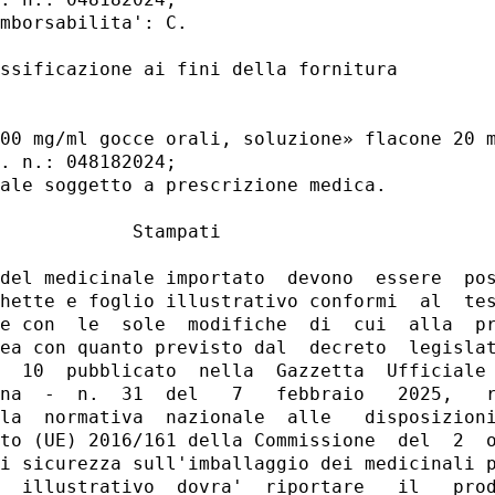
mborsabilita': C. 

ssificazione ai fini della fornitura 

00 mg/ml gocce orali, soluzione» flacone 20 m
. n.: 048182024; 

ale soggetto a prescrizione medica. 

            Stampati 

del medicinale importato  devono  essere  pos
hette e foglio illustrativo conformi  al  tes
e con  le  sole  modifiche  di  cui  alla  pr
ea con quanto previsto dal  decreto  legislat
  10  pubblicato  nella  Gazzetta  Ufficiale 
na  -  n.  31  del   7   febbraio   2025,   r
la  normativa  nazionale  alle   disposizioni
to (UE) 2016/161 della Commissione  del  2  o
i sicurezza sull'imballaggio dei medicinali p
  illustrativo  dovra'  riportare   il   prod