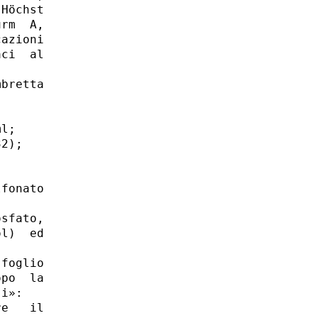
Höchst

rm  A,

azioni

ci  al

bretta

l; 

2); 

fonato

sfato,

l)  ed

foglio

po  la

i»: 

e   il
