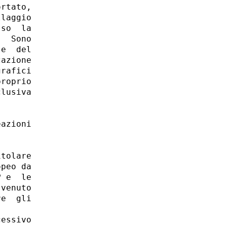
rtato,

laggio

so  la

  Sono

e  del

azione

rafici

roprio

lusiva

azioni

tolare

peo da

 e  le

venuto

e  gli

essivo
