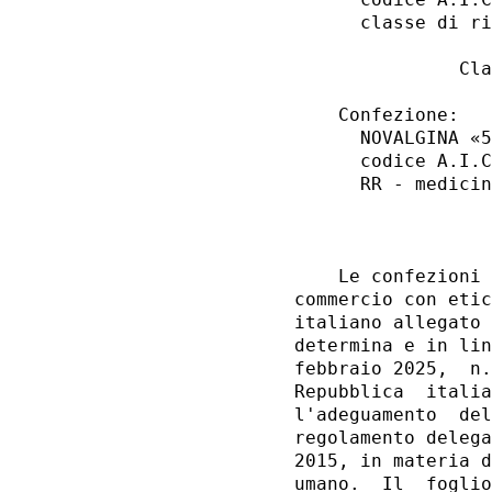
      classe di ri
               Cla
    Confezione: 

      NOVALGINA «5
      codice A.I.C
      RR - medicin
                  
    Le confezioni 
commercio con etic
italiano allegato 
determina e in lin
febbraio 2025,  n.
Repubblica  italia
l'adeguamento  del
regolamento delega
2015, in materia d
umano.  Il  foglio