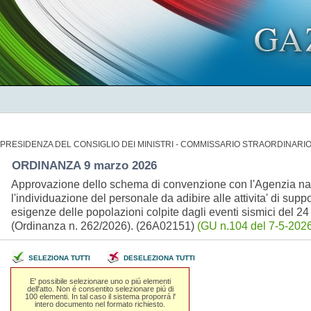
PRESIDENZA DEL CONSIGLIO DEI MINISTRI - COMMISSARIO STRAORDINARI
ORDINANZA 9 marzo 2026
Approvazione dello schema di convenzione con l'Agenzia nazio
l'individuazione del personale da adibire alle attivita' di supp
esigenze delle popolazioni colpite dagli eventi sismici del 2
(Ordinanza n. 262/2026). (26A02151)
(GU n.104 del 7-5-2026
SELEZIONA TUTTI
DESELEZIONA TUTTI
E' possibile selezionare uno o piú elementi
dell'atto. Non é consentito selezionare piú di
100 elementi. In tal caso il sistema proporrá l'
intero documento nel formato richiesto.