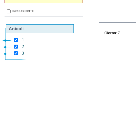
INCLUDI NOTE
Articoli
Giorno
: 7
1
2
3