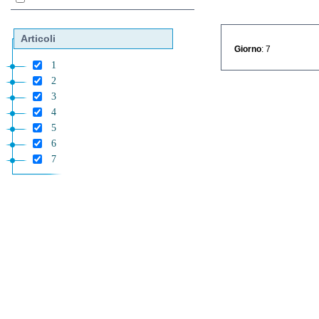
Articoli
Giorno
: 7
1
2
3
4
5
6
7